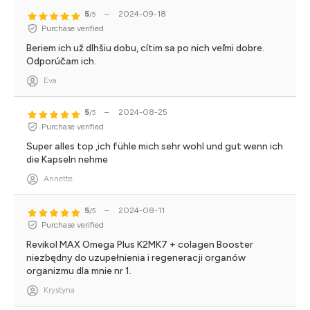
5
–
2024-09-18
/5
Purchase verified
Beriem ich už dlhšiu dobu, cítim sa po nich veľmi dobre.
Odporúčam ich.
Eva
5
–
2024-08-25
/5
Purchase verified
Super alles top ,ich fühle mich sehr wohl und gut wenn ich
die Kapseln nehme
Annette
5
–
2024-08-11
/5
Purchase verified
Revikol MAX Omega Plus K2MK7 + colagen Booster
niezbędny do uzupełnienia i regeneracji organów
organizmu dla mnie nr 1.
Krystyna