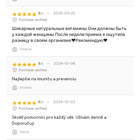
5
–
2025-03-22
/5
Purchase verified
Шикарные натуральные витамины.Они должны быть
у каждой женщины.После недели приема я ощутила
разницу в своем организме❤️Рекомендую❤️
Oksana
5
–
2024-10-06
/5
Purchase verified
Najlepšie na imunitu a prevenciu
Andrea
5
–
2024-10-03
/5
Purchase verified
Skvělí pomocníci pro každý věk. Užívám denně a
Doporučuji .
Alena