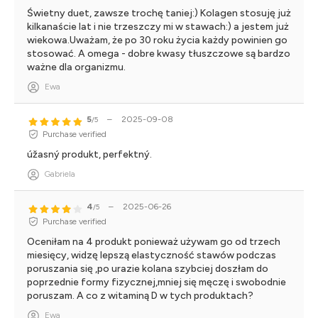
Świetny duet, zawsze trochę taniej:) Kolagen stosuję już
kilkanaście lat i nie trzeszczy mi w stawach:) a jestem już
wiekowa.Uważam, że po 30 roku życia każdy powinien go
stosować. A omega - dobre kwasy tłuszczowe są bardzo
ważne dla organizmu.
Ewa
5
–
2025-09-08
/5
Purchase verified
úžasný produkt, perfektný.
Gabriela
4
–
2025-06-26
/5
Purchase verified
Oceniłam na 4 produkt ponieważ używam go od trzech
miesięcy, widzę lepszą elastyczność stawów podczas
poruszania się ,po urazie kolana szybciej doszłam do
poprzednie formy fizycznej,mniej się męczę i swobodnie
poruszam. A co z witaminą D w tych produktach?
Ewa