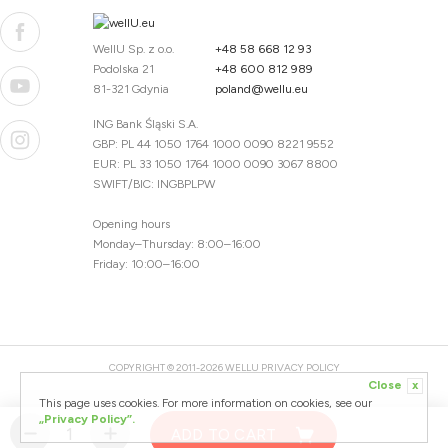
WellU Sp. z o.o.
+48 58 668 12 93
Podolska 21
+48 600 812 989
81-321 Gdynia
poland@wellu.eu
ING Bank Śląski S.A.
GBP: PL 44 1050 1764 1000 0090 8221 9552
EUR: PL 33 1050 1764 1000 0090 3067 8800
SWIFT/BIC: INGBPLPW
Opening hours
Monday–Thursday: 8:00–16:00
Friday: 10:00–16:00
COPYRIGHT © 2011-2026 WELLU
PRIVACY POLICY
Close
x
20260804094059 / 1.0.2726345153 / PR-94
This page uses cookies. For more information on cookies, see our
CREATED BY
„Privacy Policy”.
ADD TO CART
DESIGNED BY