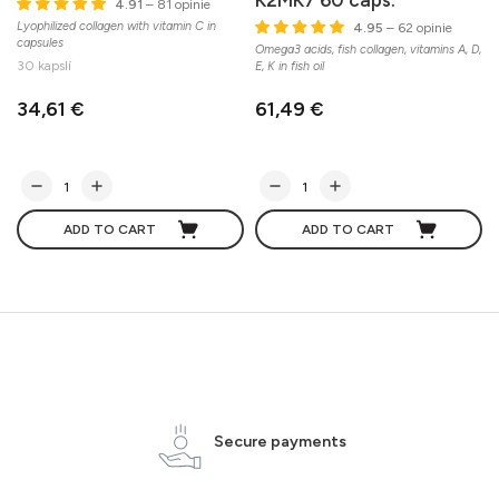
4.91
– 81 opinie
Lyophilized collagen with vitamin C in
4.95
– 62 opinie
capsules
Omega3 acids, fish collagen, vitamins A, D,
30 kapslí
E, K in fish oil
34,61 €
61,49 €
ADD TO CART
ADD TO CART
Secure payments